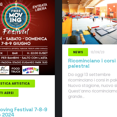
NEWS
13/09/23
Ricominciano i corsi 
palestra!
Da oggi 13 settembre
ricominciano i corsi in pal
STICA ARTISTICA
Nuova stagione, nuovo si
Quest’anno ricominciamo
TI AEREI
grande…
oving Festival 7-8-9
o 2024