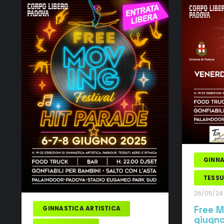
GINNA
TESSU
26/05/24
Free M
GINNASTICA ARTISTICA
giugn