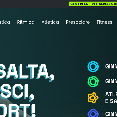
CENTRI ESTIVI E AERIAL C
stica
Ritmica
Atletica
Prescolare
Fitness
 SALTA,
GIN
GIN
SCI,
ATL
E S
ORT!
GIN