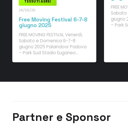
TESSUTI AEREI
FREE MO
26/05/25
Sabato 
giugno 
Free Moving Festival 6-7-8
– Park 
giugno 2025
FREE MOVING FESTIVAL Venerdì,
Sabato e Domenica 6-7-8
giugno 2025 Palaindoor Padova
– Park Sud Stadio Euganeo…
Partner e Sponsor