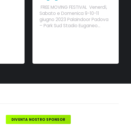
FREE MOVING FESTIVAL Venerdì,
Sabato e Domenica 9-10-11
giugno 2023 Palaindoor Padova
– Park Sud Stadio Euganeo…
DIVENTA NOSTRO SPONSOR