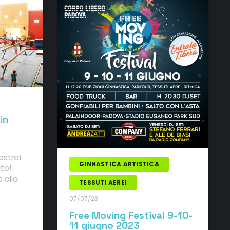
in
estra!
GINNASTICA ARTISTICA
to!
 alla
TESSUTI AEREI
07/07/23
Free Moving Festival 9-10-
11 giugno 2023