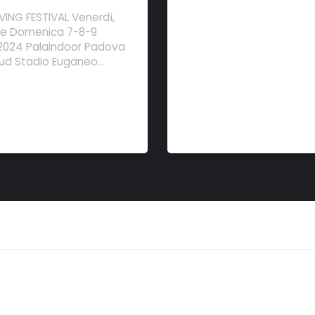
VING FESTIVAL Venerdì,
e Domenica 7-8-9
2024 Palaindoor Padova
Sud Stadio Euganeo…