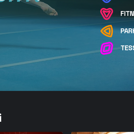
FIT
PAR
TES
i